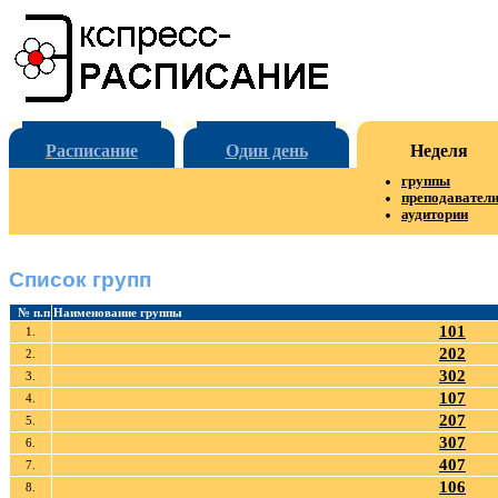
Расписание
Один день
Неделя
группы
преподавател
аудитории
Список групп
№ п.п
Наименование группы
101
1.
202
2.
302
3.
107
4.
207
5.
307
6.
407
7.
106
8.