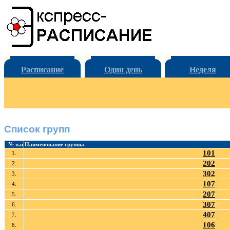
Расписание
Один день
Неделя
Список групп
№ п.п
Наименование группы
101
1.
202
2.
302
3.
107
4.
207
5.
307
6.
407
7.
106
8.