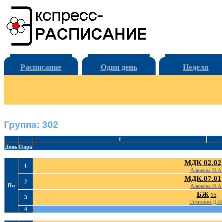
Расписание
Один день
Неделя
Группа: 302
1
День
Пара
МДК 02.02
1
Алюкова И.А
МДК.07.01
2
Пн
Алюкова И.А
БЖ
15
3
Тимонин Д.Н
4