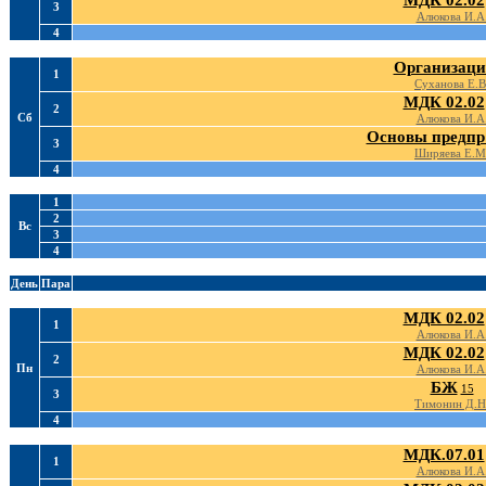
МДК 02.02
3
Алюкова И.А
4
Организаци
1
Суханова Е.В
МДК 02.02
2
Сб
Алюкова И.А
Основы предпр
3
Ширяева Е.М
4
1
2
Вс
3
4
День
Пара
МДК 02.02
1
Алюкова И.А
МДК 02.02
2
Пн
Алюкова И.А
БЖ
15
3
Тимонин Д.Н
4
МДК.07.01
1
Алюкова И.А