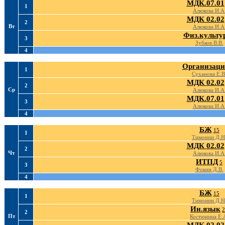
МДК.07.01
1
Алюкова И.А
МДК 02.02
2
Вт
Алюкова И.А
Физ.культу
3
Зубков В.В.
4
Организаци
1
Суханова Е.В
МДК 02.02
2
Ср
Алюкова И.А
МДК.07.01
3
Алюкова И.А
4
БЖ
15
1
Тимонин Д.Н
МДК 02.02
2
Чт
Алюкова И.А
ИТПД
5
3
Фокин Д.В.
4
БЖ
15
1
Тимонин Д.Н
Ин.язык
2
2
Пт
Костюнина Е.