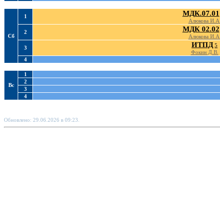
МДК.07.01
1
Алюкова И.А
МДК 02.02
2
Сб
Алюкова И.А
ИТПД
5
3
Фокин Д.В.
4
1
2
Вс
3
4
Обновлено: 29.06.2026 в 09:23.