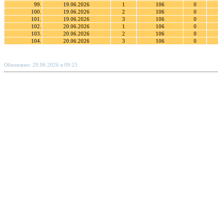
99.
19.06.2026
1
106
0
100.
19.06.2026
2
106
0
101.
19.06.2026
3
106
0
102.
20.06.2026
1
106
0
103.
20.06.2026
2
106
0
104.
20.06.2026
3
106
0
Обновлено: 29.06.2026 в 09:23.