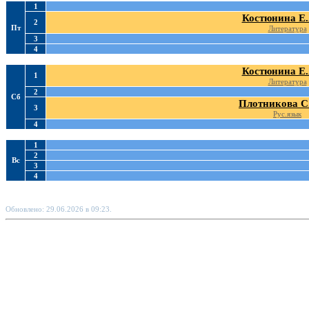
1
Костюнина Е.
2
Пт
Литература
3
4
Костюнина Е.
1
Литература
2
Сб
Плотникова С
3
Рус.язык
4
1
2
Вс
3
4
Обновлено: 29.06.2026 в 09:23.