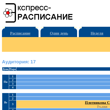
Расписание
Один день
Неделя
Аудитория: 17
День
Пара
1
2
Пн
3
4
1
2
Плотникова С
Вт
3
Рус.язык