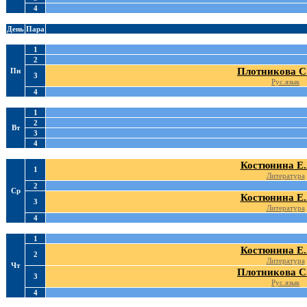
4
День
Пара
1
2
Плотникова С
Пн
3
Рус.язык
4
1
2
Вт
3
4
Костюнина Е.
1
Литература
2
Ср
Костюнина Е.
3
Литература
4
1
Костюнина Е.
2
Литература
Чт
Плотникова С
3
Рус.язык
4