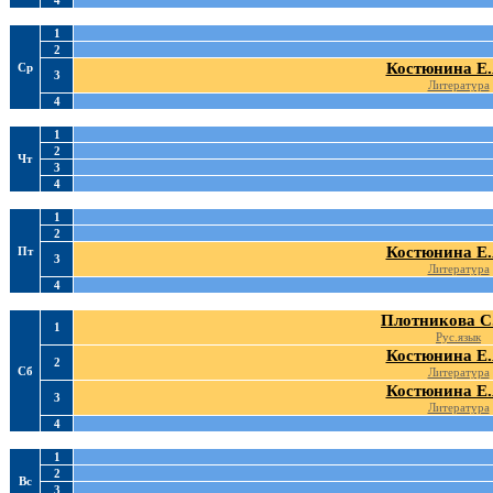
4
1
2
Костюнина Е.
Ср
3
Литература
4
1
2
Чт
3
4
1
2
Костюнина Е.
Пт
3
Литература
4
Плотникова С
1
Рус.язык
Костюнина Е.
2
Сб
Литература
Костюнина Е.
3
Литература
4
1
2
Вс
3