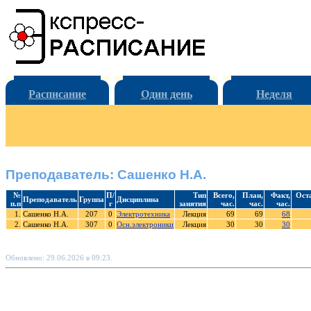
Расписание
Один день
Неделя
Преподаватель: Сашенко Н.А.
№
П/
Тип
Всего,
План,
Факт,
Ост
Преподаватель
Группа
Дисциплина
п.п
г
занятия
час.
час.
час.
1.
Сашенко Н.А.
207
0
Электротехника
Лекция
69
69
68
2.
Сашенко Н.А.
307
0
Осн.электроники
Лекция
30
30
30
Обновлено: 29.06.2026 в 09:23.