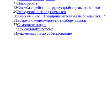
47
План работы
48
Служба содействия трудоустройству выпускников
49
Экскурсия на завод нормалей
50
Классный час "Предпринимателями не рождаются..."
51
Встреча с менеджером по подбору кадров
52
Самопрезентация
53
Как составить резюме
54
Рекомендации по собеседованию