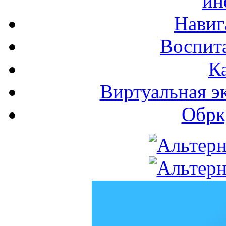
ин
Навиг
Воспита
К
Виртуальная э
Обрк