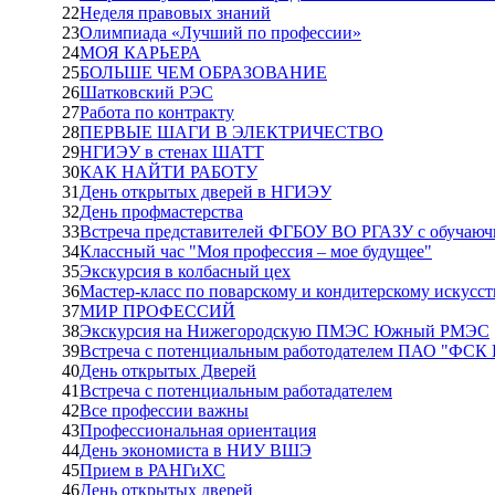
22
Неделя правовых знаний
23
Олимпиада «Лучший по профессии»
24
МОЯ КАРЬЕРА
25
БОЛЬШЕ ЧЕМ ОБРАЗОВАНИЕ
26
Шатковский РЭС
27
Работа по контракту
28
ПЕРВЫЕ ШАГИ В ЭЛЕКТРИЧЕСТВО
29
НГИЭУ в стенах ШАТТ
30
КАК НАЙТИ РАБОТУ
31
День открытых дверей в НГИЭУ
32
День профмастерства
33
Встреча представителей ФГБОУ ВО РГАЗУ с обуча
34
Классный час "Моя профессия – мое будущее"
35
Экскурсия в колбасный цех
36
Мастер-класс по поварскому и кондитерскому искусст
37
МИР ПРОФЕССИЙ
38
Экскурсия на Нижегородскую ПМЭС Южный РМЭС
39
Встреча с потенциальным работодателем ПАО "ФСК
40
День открытых Дверей
41
Встреча с потенциальным работадателем
42
Все профессии важны
43
Профессиональная ориентация
44
День экономиста в НИУ ВШЭ
45
Прием в РАНГиХС
46
День открытых дверей