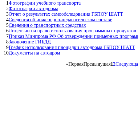
1
Фотографии учебного транспорта
2
Фотографии автодрома
3
Отчет о результатах самообследования ГБПОУ ШАТТ
4
Сведения об инженерно-педагогическом составе
5
Сведения о транспортных средствах
6
Лицензии на право использования программных продуктов
7
Приказ Минпрома РФ Об отверждении примерных программ
8
Заключение ГИБДД
9
График использования площадки автодрома ГБПОУ ШАТТ
10
Документы на автодром
«
Первая
Предыдущая
1
2
Следующа