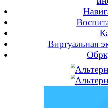
ин
Навиг
Воспита
К
Виртуальная э
Обрк