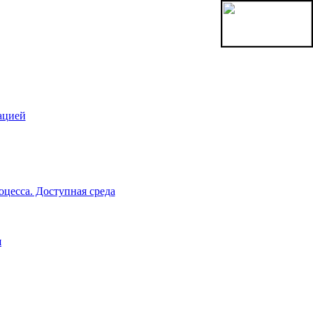
ацией
цесса. Доступная среда
я