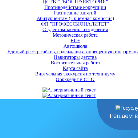
ЦСТВ "ТВОЯ ТРАЕКТОРИЯ"
Противодействие коррупции
Расписание занятий
Абитуриентам (Приемная комиссия)
ФП "ПРОФЕССИОНАЛИТЕТ"
Студентам заочного отделения
Методическая работа
ЕГЭ
Автошкола
Единый реестр сайтов, содержащих запрещенную информац
Навигаторы детства
Воспитательная работа
Карта сайта
Виртуальная экскурсия по техникуму
Обркредит в СПО
Решаем в