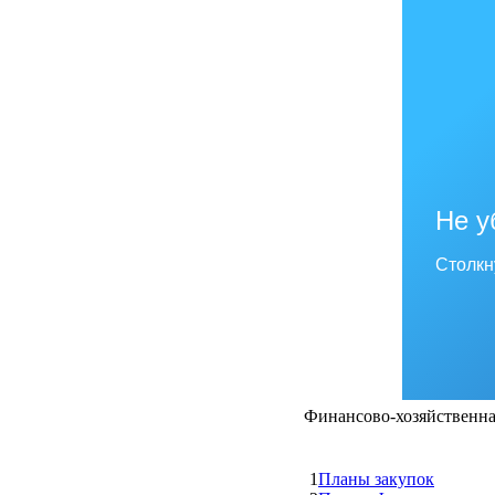
Не у
Столкн
Финансово-хозяйственна
1
Планы закупок