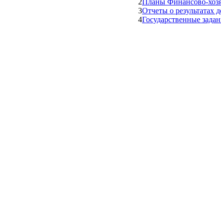
2
Планы Финансово-хозя
3
Отчеты о результатах 
4
Государственные задан