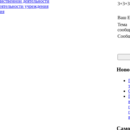
йственной деятельности
3+3+3
деятельности учреждения
ия
Ваш E
Тема
сообщ
Сообщ
Ново
Само