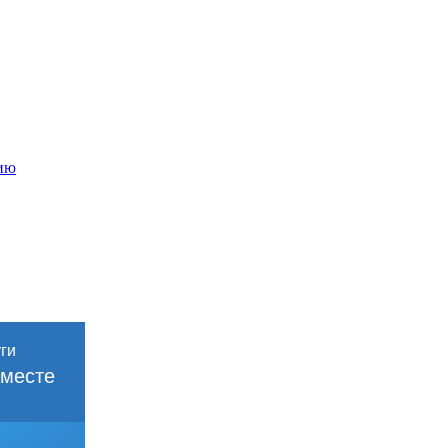
ию
месте