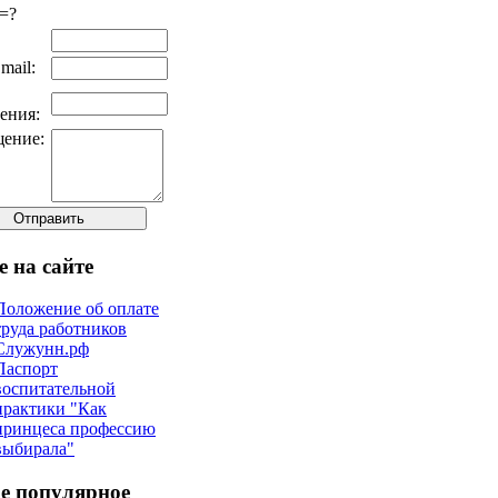
=?
mail:
ения:
ение:
е на сайте
Положение об оплате
труда работников
Служунн.рф
Паспорт
воспитательной
практики "Как
принцеса профессию
выбирала"
е популярное