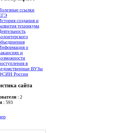
Полезные ссылки
ЕГЭ
История создания и
развития техникума
Деятельность
волонтерского
объединения
Информация о
вакансиях и
возможности
поступления в
ведомственные ВУЗы
ФСИН России
истика сайта
ователи
: 2
и
: 593