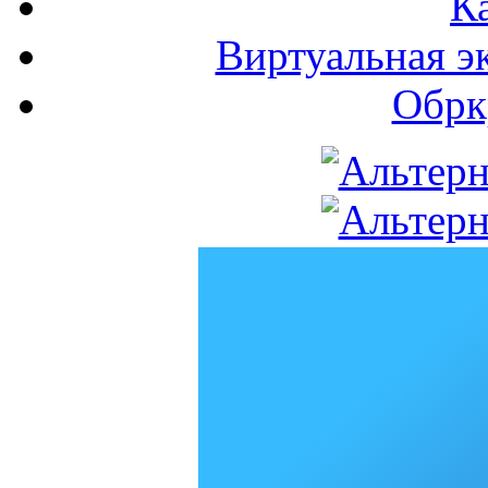
К
Виртуальная э
Обрк