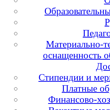
Образовательны
Р
Педаго
Материально-те
оснащенность об
Дос
Стипендии и ме
Платные об
Финансово-хоз