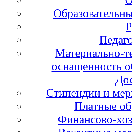
Образовательны
Р
Педаго
Материально-те
оснащенность об
Дос
Стипендии и ме
Платные об
Финансово-хоз