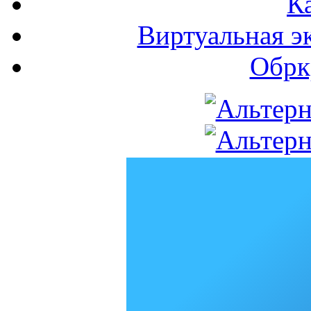
К
Виртуальная э
Обрк