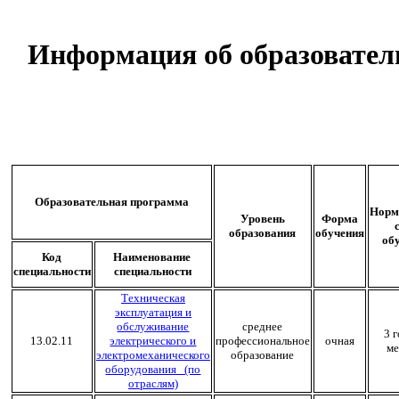
Информация об образовате
Образовательная программа
Норм
Уровень
Форма
образования
обучения
об
Код
Наименование
специальности
специальности
Техническая
эксплуатация и
обслуживание
среднее
3 
13.02.11
электрического и
профессиональное
очная
ме
электромеханического
образование
оборудования (по
отраслям)