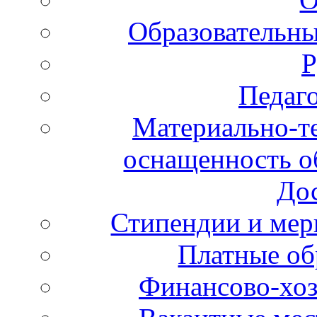
Образовательны
Р
Педаго
Материально-те
оснащенность об
Дос
Стипендии и ме
Платные об
Финансово-хоз