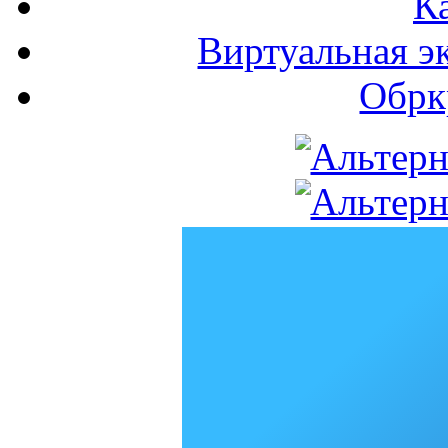
К
Виртуальная э
Обрк