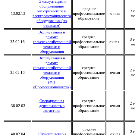
Эксплуатация и
обслуживание
среднее
электрического и
3 г
13.02.13
профессиональное
очная
электромеханического
ме
образование
оборудования (по
отраслям)
Эксплуатация и
ремонт
среднее
3 
35.02.16
сельскохозяйственной
профессиональное
очная
ме
техники и
образование
оборудования
Эксплуатация и
ремонт
сельскохозяйственной
среднее
2 
35.02.16
техники и
профессиональное
очная
ме
оборудования
образование
(ФП
«Профессионалитет»)
Операционная
среднее
2 
38.02.03
деятельность в
профессиональное
очная
ме
логистике
образование
среднее
2 г
40.02.04
Юриспруденция
профессиональное
очная