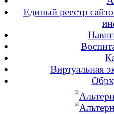
А
Единый реестр сайт
ин
Навиг
Воспита
К
Виртуальная э
Обрк