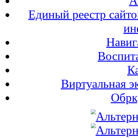
А
Единый реестр сайт
ин
Навиг
Воспита
К
Виртуальная э
Обрк