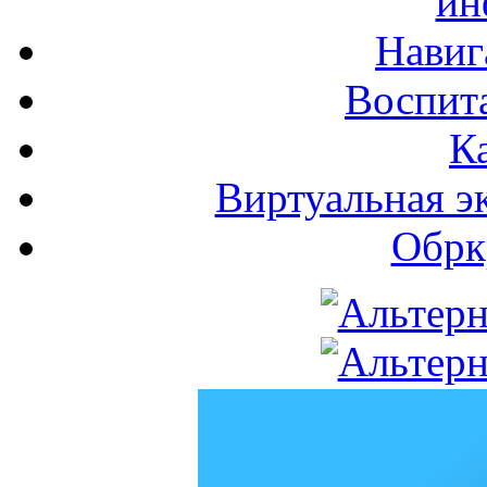
ин
Навиг
Воспита
К
Виртуальная э
Обрк