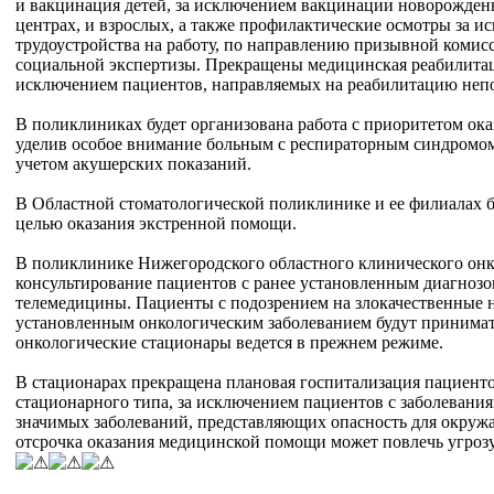
и вакцинация детей, за исключением вакцинации новорожден
центрах, и взрослых, а также профилактические осмотры за 
трудоустройства на работу, по направлению призывной комис
социальной экспертизы. Прекращены медицинская реабилитаци
исключением пациентов, направляемых на реабилитацию непо
В поликлиниках будет организована работа с приоритетом ок
уделив особое внимание больным с респираторным синдромом 
учетом акушерских показаний.
В Областной стоматологической поликлинике и ее филиалах бу
целью оказания экстренной помощи.
В поликлинике Нижегородского областного клинического онк
консультирование пациентов с ранее установленным диагнозо
телемедицины. Пациенты с подозрением на злокачественные 
установленным онкологическим заболеванием будут принимать
онкологические стационары ведется в прежнем режиме.
В стационарах прекращена плановая госпитализация пациент
стационарного типа, за исключением пациентов с заболевани
значимых заболеваний, представляющих опасность для окруж
отсрочка оказания медицинской помощи может повлечь угрозу