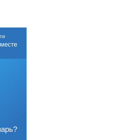
месте
нарь?