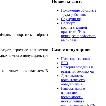
Новое на сайте
Положение об оплате
труда работников
Служунн.рф
Паспорт
воспитательной
практики "Как
обходимо сократить выбросы
принцеса профессию
выбирала"
Самое популярное
разует огромное количество
ранах южного полушария, где
Полезные ссылки
ЕГЭ
История создания и
я конечным пользователем. В
развития техникума
Деятельность
волонтерского
объединения
Информация о
вакансиях и
возможности
поступления в
ведомственные ВУЗы