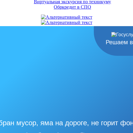
Виртуальная экскурсия по техникуму
Обркредит в СПО
Решаем в
бран мусор, яма на дороге, не горит фо