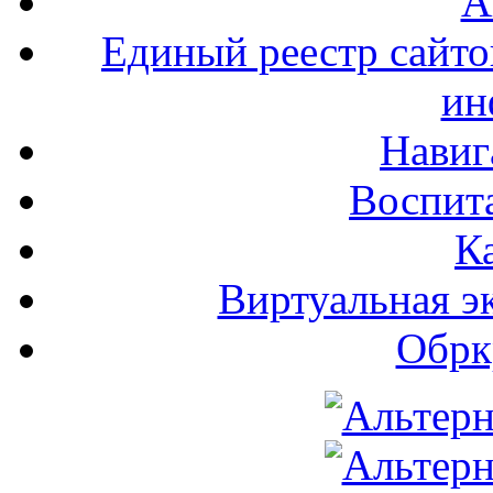
А
Единый реестр сайт
ин
Навиг
Воспита
К
Виртуальная э
Обрк