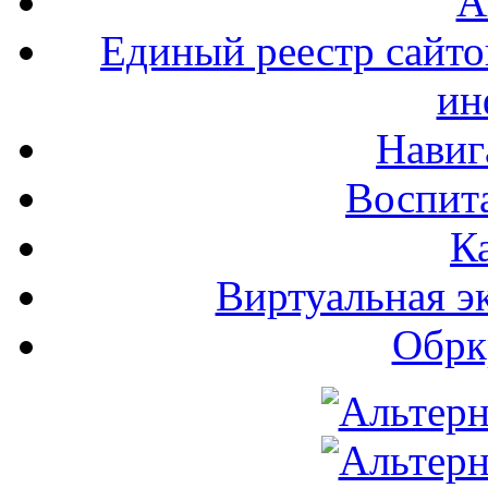
А
Единый реестр сайт
ин
Навиг
Воспита
К
Виртуальная э
Обрк