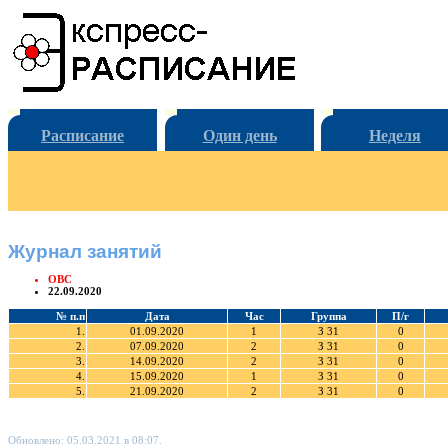
Расписание
Один день
Неделя
Журнал занятий
ОВС
22.09.2020
№ п.п
Дата
Час
Группа
П/г
1.
01.09.2020
1
З 31
0
2.
07.09.2020
2
З 31
0
3.
14.09.2020
2
З 31
0
4.
15.09.2020
1
З 31
0
5.
21.09.2020
2
З 31
0
Обновлено: 05.03.2021 в 08:07.