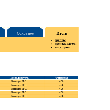
Основное
Итоги
группы
преподаватели
аудитории
Преподаватель
Аудитория
Батищев П.C.
406
Батищев П.C.
406
Батищев П.C.
406
Батищев П.C.
406
Батищев П.C.
406