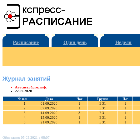
Расписание
Один день
Неделя
Журнал занятий
Авт.сист.обр.эк.инф.
22.09.2020
№ п.п
Дата
Час
Группа
П/г
1.
01.09.2020
1
Б 31
1
2.
07.09.2020
1
Б 31
1
3.
14.09.2020
3
Б 31
1
4.
15.09.2020
1
Б 31
1
5.
21.09.2020
1
Б 31
1
Обновлено: 05.03.2021 в 08:07.