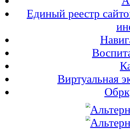
А
Единый реестр сайт
ин
Навиг
Воспита
К
Виртуальная э
Обрк