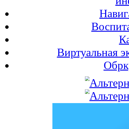
ин
Навиг
Воспита
К
Виртуальная э
Обрк