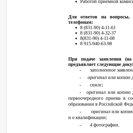
Работой приемной комисс
Для ответов на вопросы,
телефонам:
8 (831-90) 4-11-61
8 (831-90) 4-32-37
8(831-90) 4-11-08
8 915-940-63-98
При подаче заявления (н
предъявляет следующие доку
-
заполненное заявлен
-
оригинал или копию д
-
снилс;
-
оригинал или копию 
первоочередного приема в со
образовании в Российской Фед
-
оригинал или копию
и о квалификации;
-
4 фотографии.