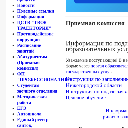
Новости
Полезные ссылки
Информация
Приемная комиссия
ЦСТВ "ТВОЯ
ТРАЕКТОРИЯ"
Противодействие
коррупции
Информация по подач
Расписание
образовательных усл
занятий
Абитуриентам
Уважаемые поступающие! В нас
(Приемная
форме через
портал образовате
комиссия)
государственных услуг
.
ФП
Инструкция по заполнению
"ПРОФЕССИОНАЛИТЕТ"
Нижегородской области
Студентам
заочного отделения
Инструкция по подаче заяв
Методическая
Целевое обучение
работа
ЕГЭ
Информац
Автошкола
Приказ о за
Единый реестр
сайтов,