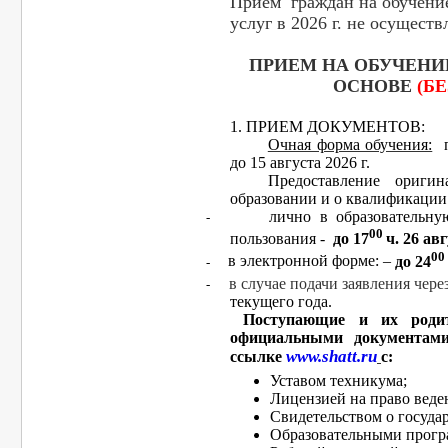
Прием граждан на обучение
услуг в 2026 г. не осуществ
ПРИЕМ НА ОБУЧЕН
ОСНОВЕ
(Б
1. ПРИЕМ ДОКУМЕНТОВ:
Очная форма обучения:
до 15 августа 2026 г.
Предоставление ориги
образовании и о квалификации
лично в образовательну
-
00
пользования -
до 17
ч. 26 ав
00
в электронной форме: –
до 24
-
в случае подачи заявления чере
-
текущего года.
Поступающие и их родит
официальными документами
www
.
shatt
.
ru
ссылке
с:
Уставом техникума;
Лицензией на право веде
Свидетельством о госуда
Образовательными прогр