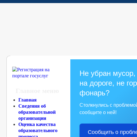
Не убран мусор,
на дороге, не го
Главное меню
фонарь?
Главная
Столкнулись с проблемо
Сведения об
образовательной
сообщите о ней!
организации
Оценка качества
образовательного
Сообщить о пробл
процесса