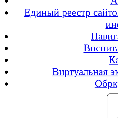
А
Единый реестр сайт
ин
Навиг
Воспита
К
Виртуальная э
Обрк